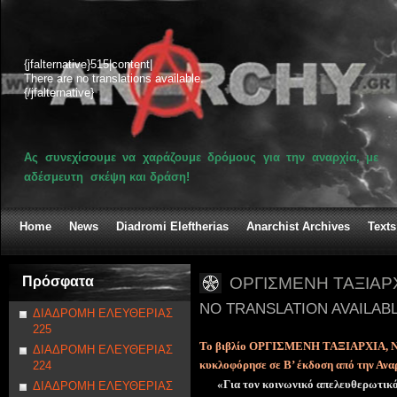
{jfalternative}515|content|
There are no translations available.
{/jfalternative}
Ας συνεχίσουμε να χαράζουμε δρόμους για την αναρχία, με
αδέσμευτη σκέψη και δράση!
Home
News
Diadromi Eleftherias
Anarchist Archives
Texts
Πρόσφατα
ΟΡΓΙΣΜΕΝΗ ΤΑΞΙΑΡ
NO TRANSLATION AVAILAB
ΔΙΑΔΡΟΜΗ ΕΛΕΥΘΕΡΙΑΣ
225
Το βιβλίο ΟΡΓΙΣΜΕΝΗ ΤΑΞΙΑΡΧΙΑ,
ΔΙΑΔΡΟΜΗ ΕΛΕΥΘΕΡΙΑΣ
κυκλοφόρησε σε Β’ έκδοση από την Ανα
224
«Για τον κοινωνικό απελευθερωτικό
ΔΙΑΔΡΟΜΗ ΕΛΕΥΘΕΡΙΑΣ