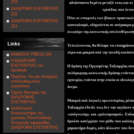
223
αδιάσπαστα δεμένα μεταξύ τους και οι δ
ΔΙΑΔΡΟΜΗ ΕΛΕΥΘΕΡΙΑΣ
εμπόδια, που λειτ
222
Όλοι οι επικριτές των βίαιων πρακτικώ
ΔΙΑΔΡΟΜΗ ΕΛΕΥΘΕΡΙΑΣ
καπιταλισμό, οδηγούνται σε απόμακρα μ
221
λεωφόρο της κοινωνικής απελευθέρωση
Links
Τελειώνοντας, θα θέλαμε να επισημάνου
πέρα και μακριά από την ψευδή κατάστα
ANARCHY PRESS GR
Η ΔΙΑΔΡΟΜΗ
ΕΛΕΥΘΕΡΙΑΣ στο
Η δράση της Οργισμένης Ταξιαρχίας αποτ
facebook
πολύμορφης κοινωνικής δράσης ενάντια 
Πυργῖται. Για μια αναρχική
εμπειρία, ενάντια στην οποία οι ιδεολογ
απελευθερωτική
προοπτική
άνεμο.
Σημεία διανομής της
ΔΙΑΔΡΟΜΗΣ
Μακριά από λογικές πρωτοπορίας, μέσα
ΕΛΕΥΘΕΡΙΑΣ
Ταξιαρχία έδειξε πως δεν την αγγίζουν 
Διαδικτυακό
Αναγνωστήριο της
«απόγνωσης» και «μιλιταρισμού». Ειδικ
μηνιαίας Πανελλαδικής
δρούσε κατέρριψε τον μύθο που καλλιερ
Αναρχικής εφημερίδας
ΔΙΑΔΡΟΜΗ ΕΛΕΥΘΕΡΙΑΣ
χαρακτήρα δομές, κάτι άλλωστε που δεν