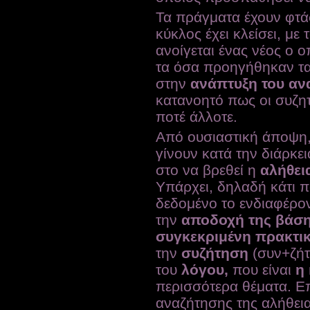
Τα πράγματα έχουν φτάσ
κύκλος έχει κλείσει, με
ανοίγεται ένας νέος ο ο
τα όσα προηγήθηκαν τα 
στην
ανάπτυξη του αν
κατανοητό πως οι συζητ
ποτέ άλλοτε.
Από ουσιαστική άποψη,
γίνουν κατά την διάρκ
στο να βρεθεί η
αλήθει
Υπάρχει, δηλαδή κάτι πο
δεδομένο το ενδιαφέρο
την
αποδοχή της βάση
συγκεκριμένη πρακτι
την
συζήτηση
(συν+ζήτ
του
λόγου,
που είναι
η
περισσότερα θέματα. Ε
αναζήτησης της αλήθει