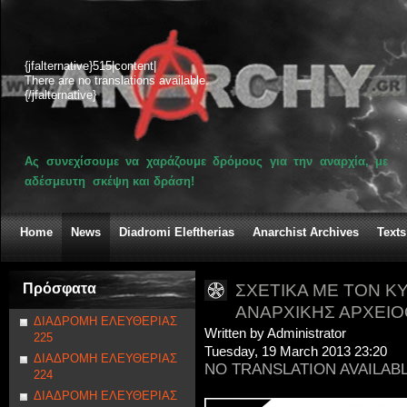
{jfalternative}515|content|
There are no translations available.
{/jfalternative}
Ας συνεχίσουμε να χαράζουμε δρόμους για την αναρχία, με
αδέσμευτη σκέψη και δράση!
Home
News
Diadromi Eleftherias
Anarchist Archives
Texts
Πρόσφατα
ΣΧΕΤΙΚΑ ΜΕ ΤΟΝ Κ
ΑΝΑΡΧΙΚΗΣ ΑΡΧΕΙ
ΔΙΑΔΡΟΜΗ ΕΛΕΥΘΕΡΙΑΣ
Written by Administrator
225
Tuesday, 19 March 2013 23:20
ΔΙΑΔΡΟΜΗ ΕΛΕΥΘΕΡΙΑΣ
NO TRANSLATION AVAILAB
224
ΔΙΑΔΡΟΜΗ ΕΛΕΥΘΕΡΙΑΣ