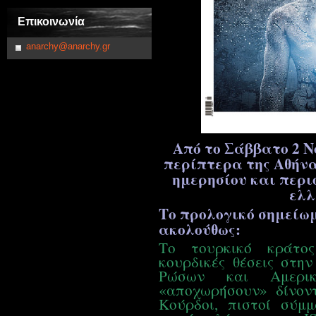
Επικοινωνία
anarchy@anarchy.gr
Από το Σάββατο 2 Ν
περίπτερα της Αθήνα
ημερησίου και περι
ελλ
Το
π
ρολογικό σημείωμ
ακολούθως:
Το τουρκικό κράτος
κουρδικές θέσεις στην
Ρώσων και Αμερι
«αποχωρήσουν» δίνον
Κούρδοι, πιστοί σύμ