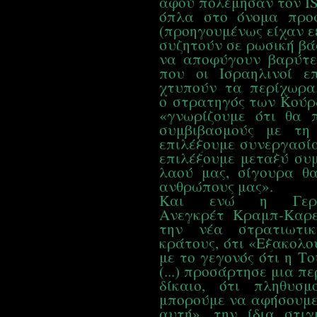
αφού πολέμησαν τον IS
όπλα στο όνομα προφ
(προηγουμένως είχαν ε
συζητούν σε ρωσική βά
να αποφύγουν βαρύτερ
που οι Ισραηλινοί ε
χτυπούν τα περίχωρα
ο στρατηγός των Κούρ
«γνωρίζουμε ότι θα 
συμβιβασμούς με τ
επιλέξουμε συνεργασία
επιλέξουμε μεταξύ συ
λαού μας, σίγουρα θ
ανθρώπους μας».
Και ενώ η Γερμ
-
Ανεγκρέτ
Κραμπ
Καρε
την νέα στρατιωτι
κράτους, ότι «Εξακολο
με το γεγονός ότι η Τ
(...) προσάρτησε μια π
δίκαιο, ότι πληθυσμ
μπορούμε να αφήσουμ
αυτή», την ίδια στι