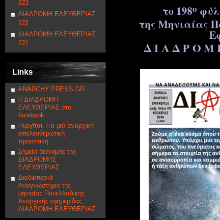
223
ο
το 19
8
φύλ
ΔΙΑΔΡΟΜΗ ΕΛΕΥΘΕΡΙΑΣ
της Μηνιαίας Π
222
Ε
ΔΙΑΔΡΟΜΗ ΕΛΕΥΘΕΡΙΑΣ
221
Δ Ι Α Δ Ρ Ο Μ
Links
ANARCHY PRESS GR
Η ΔΙΑΔΡΟΜΗ
ΕΛΕΥΘΕΡΙΑΣ στο
facebook
Πυργῖται. Για μια αναρχική
απελευθερωτική
προοπτική
Σημεία διανομής της
ΔΙΑΔΡΟΜΗΣ
ΕΛΕΥΘΕΡΙΑΣ
Διαδικτυακό
Αναγνωστήριο της
μηνιαίας Πανελλαδικής
Αναρχικής εφημερίδας
ΔΙΑΔΡΟΜΗ ΕΛΕΥΘΕΡΙΑΣ