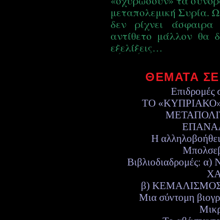
«οχυρώσουν» τα σύνορά
μεταπολεμική Συρία. Ως
δεν ρίχνει άσφαιρα
αντίθετο μάλλον θα 
εξελίξεις…
ΘΕΜΑΤΑ ΣΕ
Επιδρομές 
ΤΟ «ΚΥΠΡΙΑΚΟ»
ΜΕΤΑΠΟΛΙΤ
ΕΠΑΝΑ
Η αλληλοβοήθει
Μπολσεβ
Βιβλιοδιαδρομές: 
ΧΑ
β) ΚΕΜΑΛΙΣΜΟ
Μια σύντομη βιογρα
Μικρ