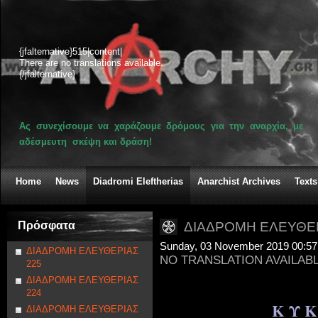
{jfalternative}515|content|
There are no translations available.
{/jfalternative}
Ας συνεχίσουμε να χαράζουμε δρόμους για την αναρχία, με
αδέσμευτη σκέψη και δράση!
Home
News
Diadromi Eleftherias
Anarchist Archives
Texts
Πρόσφατα
ΔΙΑΔΡΟΜΗ ΕΛΕΥΘΕΡ
Sunday, 03 November 2019 00:57
ΔΙΑΔΡΟΜΗ ΕΛΕΥΘΕΡΙΑΣ
NO TRANSLATION AVAILAB
225
ΔΙΑΔΡΟΜΗ ΕΛΕΥΘΕΡΙΑΣ
224
Κ Υ Κ
ΔΙΑΔΡΟΜΗ ΕΛΕΥΘΕΡΙΑΣ