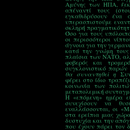
Αμύνης των ΗΠΑ, ξεκ
απέναντί τους (στο
εγκαθιδρύσουν ένα 
υπερασπιστούμε εναντί
σκληρή πραγματικότητ
Όσο για τους υπόλοιπ
οι περισσότεροι νίπτ
άγνοια για την γερμαν
κατά την γνώμη τους
πλαίσια των ΝΑΤΟ, αλλ
φοβερός και τρομερ
συγκλονιστικό παρών 
θα συναντηθεί η
Συν
φέρει στο ίδιο τραπέζ
κοινωνία των πολιτώ
μεταπολεμική συνταγμα
Η «επόμενη» ημέρα ε
συνεχίσουν να θυσ
εναλλάσσονται, οι «
στα ερείπια μιας χώρα
δυστυχία και την από
που έχουν πάρει τον 