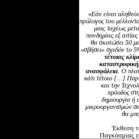
«
Εάν είναι αληθεύε
πρόλογος του μέλλοντο
μιας ταχέως μετ
πανδημίας εξ αιτία
θα σκοτώσει 50 μ
«σβήσει» σχεδόν το 5
τέτοιας κλί
καταστροφική,
ανασφάλεια
. Ο πλα
κάτι τέτοιο […] Παρ’
και την Τεχνολ
πρόοδος στη
δημιουργία ή
μικροοργανισμών σε
θα μπ
Έκθεση τ
Παγκόσμιας ε