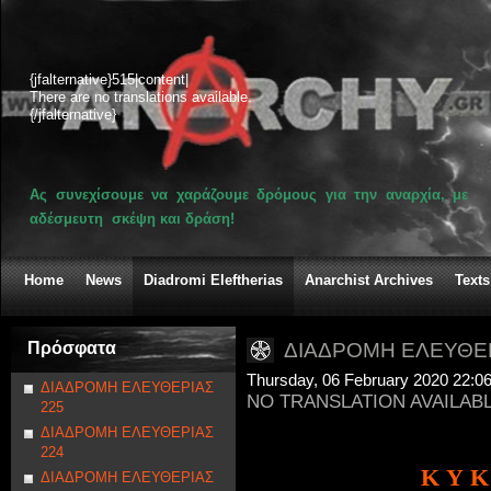
{jfalternative}515|content|
There are no translations available.
{/jfalternative}
Ας συνεχίσουμε να χαράζουμε δρόμους για την αναρχία, με
αδέσμευτη σκέψη και δράση!
Home
News
Diadromi Eleftherias
Anarchist Archives
Texts
Πρόσφατα
ΔΙΑΔΡΟΜΗ ΕΛΕΥΘΕΡ
Thursday, 06 February 2020 22:0
ΔΙΑΔΡΟΜΗ ΕΛΕΥΘΕΡΙΑΣ
NO TRANSLATION AVAILAB
225
ΔΙΑΔΡΟΜΗ ΕΛΕΥΘΕΡΙΑΣ
224
K Υ Κ
ΔΙΑΔΡΟΜΗ ΕΛΕΥΘΕΡΙΑΣ