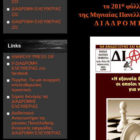
223
ο
το 20
1
φύλλ
ΔΙΑΔΡΟΜΗ ΕΛΕΥΘΕΡΙΑΣ
της Μηνιαίας Πανελλ
222
Δ Ι Α Δ Ρ Ο Μ
ΔΙΑΔΡΟΜΗ ΕΛΕΥΘΕΡΙΑΣ
221
Links
ANARCHY PRESS GR
Η ΔΙΑΔΡΟΜΗ
ΕΛΕΥΘΕΡΙΑΣ στο
facebook
Πυργῖται. Για μια αναρχική
απελευθερωτική
προοπτική
Σημεία διανομής της
ΔΙΑΔΡΟΜΗΣ
ΕΛΕΥΘΕΡΙΑΣ
Διαδικτυακό
Αναγνωστήριο της
μηνιαίας Πανελλαδικής
Αναρχικής εφημερίδας
ΔΙΑΔΡΟΜΗ ΕΛΕΥΘΕΡΙΑΣ