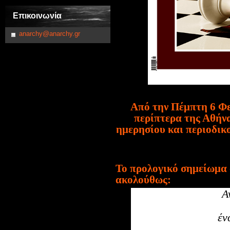
Επικοινωνία
anarchy@anarchy.gr
Από την Πέμπτη 6 Φε
περίπτερα της Αθήνα
ημερησίου και περιοδικ
Το
π
ρολογικό σημείωμα 
ακολούθως:
Α
έν