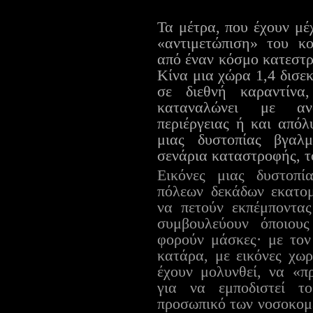
Τα μέτρα, που έχουν μέ
«αντιμετώπιση» του κο
από έναν κόσμο
κατεστ
Κίνα μια χώρα 1,4 δισε
σε διεθνή καραντίνα
καταναλώνει με αν
περιέργειας ή και απόλ
μιας δυστοπίας βγαλ
σενάρια καταστροφής, 
Εικόνες μιας δυστοπί
πόλεων δεκάδων εκατο
να πετού
ν εκπέμποντα
συμβουλεύουν όποιου
φορούν μάσκες· με τον
κατάρα, με εικόνες χωρ
έχουν μολυνθεί, να «π
για να εμποδιστεί τ
προσωπικό των νοσοκομε