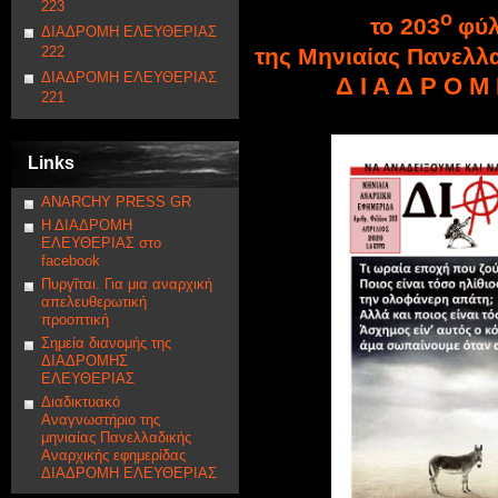
223
ο
το 203
φύλ
ΔΙΑΔΡΟΜΗ ΕΛΕΥΘΕΡΙΑΣ
222
της Μηνιαίας Πανελλ
ΔΙΑΔΡΟΜΗ ΕΛΕΥΘΕΡΙΑΣ
Δ Ι Α Δ Ρ Ο Μ
221
Links
ANARCHY PRESS GR
Η ΔΙΑΔΡΟΜΗ
ΕΛΕΥΘΕΡΙΑΣ στο
facebook
Πυργῖται. Για μια αναρχική
απελευθερωτική
προοπτική
Σημεία διανομής της
ΔΙΑΔΡΟΜΗΣ
ΕΛΕΥΘΕΡΙΑΣ
Διαδικτυακό
Αναγνωστήριο της
μηνιαίας Πανελλαδικής
Αναρχικής εφημερίδας
ΔΙΑΔΡΟΜΗ ΕΛΕΥΘΕΡΙΑΣ