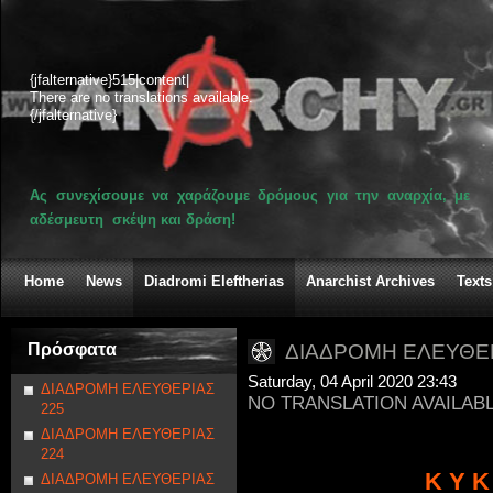
{jfalternative}515|content|
There are no translations available.
{/jfalternative}
Ας συνεχίσουμε να χαράζουμε δρόμους για την αναρχία, με
αδέσμευτη σκέψη και δράση!
Home
News
Diadromi Eleftherias
Anarchist Archives
Texts
Πρόσφατα
ΔΙΑΔΡΟΜΗ ΕΛΕΥΘΕΡ
Saturday, 04 April 2020 23:43
ΔΙΑΔΡΟΜΗ ΕΛΕΥΘΕΡΙΑΣ
NO TRANSLATION AVAILAB
225
ΔΙΑΔΡΟΜΗ ΕΛΕΥΘΕΡΙΑΣ
224
Κ Υ Κ
ΔΙΑΔΡΟΜΗ ΕΛΕΥΘΕΡΙΑΣ