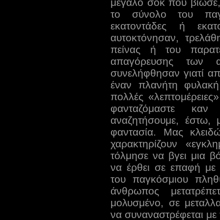
μεγάλο σοκ που βίωσε,
το σύνολο του παγ
εκατοντάδες ή εκατ
αυτοκτόνησαν, τρελά
πείνας ή του παρατε
απαγόρευσης των 
συνελήφθησαν γιατί απ
έναν πλανήτη φυλακή.
πολλές «λεπτομέρειες»
φανταζόμαστε κα
αναζητήσουμε, έστω,
φαντασία. Μας κλειδ
χαρακτηρίζουν «εγκλη
τόλμησε να βγει μια β
να έρθει σε επαφή με
του παγκόσμιου πλη
άνθρωπος μετατρέπε
μολυσμένο, σε μεταλλ
να συναναστρέφεται με 