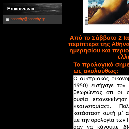
Επικοινωνία
anarchy@anarchy.gr
Από το Σάββατο 2 Ια
περίπτερα της Αθήνα
ημερησίου και περι
ελλ
Το
π
ρολογικό σημε
ως ακολούθως:
Ο αυστριακός οικον
1950) εισήγαγε τον
θεωρώντας ότι οι ο
ουσία επανεκκίνηση
«
καινοτομίας
». Πολ
κατάσταση αυτή μ’ 
με την ορολογία των Η
σαν να κάνουμε
βί