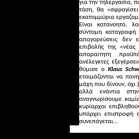
για την τηλεργασία, π
τάση, θα «σφραγίσει
εκατομμύρια εργαζομ
Είναι κατανοητό, 
σύντομη καταγραφή κ
απαγορεύσεις δεν 
επιβολής της «νέας 
απαραίτητη προϋ
ανέλεγκτες εξεγέρσε
θύμισε ο
Klaus Sch
ετοιμάζονται να πανη
μάχη που δίνουν, όχι 
αλλά ενάντια στη
αναγνωρίσουμε καμία
κυρίαρχοι επιβληθού
υπάρχει επιστροφή σ
συνεπάγεται…