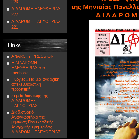
223
της Μηνιαίας Πανελλ
ΔΙΑΔΡΟΜΗ ΕΛΕΥΘΕΡΙΑΣ
Δ Ι Α Δ Ρ Ο Μ
222
ΔΙΑΔΡΟΜΗ ΕΛΕΥΘΕΡΙΑΣ
221
Links
ANARCHY PRESS GR
Η ΔΙΑΔΡΟΜΗ
ΕΛΕΥΘΕΡΙΑΣ στο
facebook
Πυργῖται. Για μια αναρχική
απελευθερωτική
προοπτική
Σημεία διανομής της
ΔΙΑΔΡΟΜΗΣ
ΕΛΕΥΘΕΡΙΑΣ
Διαδικτυακό
Αναγνωστήριο της
μηνιαίας Πανελλαδικής
Αναρχικής εφημερίδας
ΔΙΑΔΡΟΜΗ ΕΛΕΥΘΕΡΙΑΣ