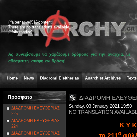
{jfalternative}515|content|
There are no translations available.
{/jfalternative}
Ας συνεχίσουμε να χαράζουμε δρόμους για την αναρχία, με
αδέσμευτη σκέψη και δράση!
Home
News
Diadromi Eleftherias
Anarchist Archives
Texts
Πρόσφατα
ΔΙΑΔΡΟΜΗ ΕΛΕΥΘΕΡ
Sunday, 03 January 2021 19:50
ΔΙΑΔΡΟΜΗ ΕΛΕΥΘΕΡΙΑΣ
NO TRANSLATION AVAILAB
225
ΔΙΑΔΡΟΜΗ ΕΛΕΥΘΕΡΙΑΣ
Κ Υ Κ
224
ο
ΔΙΑΔΡΟΜΗ ΕΛΕΥΘΕΡΙΑΣ
το 211
φύλλ