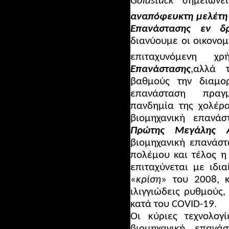
Goldstuck
σημειώνει
αναπόφευκτη μελέτη 
Επανάστασης εν δρ
διανύουμε οι οικονομ
επιταχυνόμενη 
Επανάστασης
,αλλά 
βαθμούς την διαμο
επανάσταση πραγ
πανδημία της χολέρα
βιομηχανική επανά
Πρώτης Μεγάλης 
βιομηχανική επανάστ
πολέμου και τέλος η
επιταχύνεται με ιδι
«
κρίση
» του 2008, κ
ιλιγγιώδεις ρυθμούς,
κατά του COVID-19.
Οι κύριες τεχνολογ
βιομηχανική επανάσ