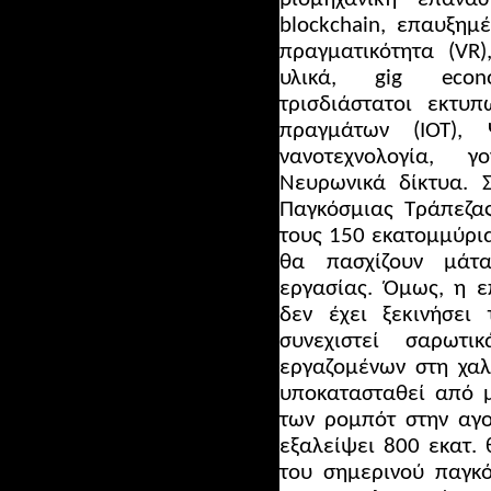
blockchain, επαυξημέ
πραγματικότητα (VR)
υλικά, gig econo
τρισδιάστατοι εκτυπ
πραγμάτων (ΙΟΤ), 
νανοτεχνολογία, γο
Νευρωνικά δίκτυα. 
Παγκόσμιας Τράπεζα
τους 150 εκατομμύρι
θα πασχίζουν μάτ
εργασίας.
Όμως, η επ
δεν έχει ξεκινήσει
συνεχιστεί σαρω
εργαζομένων στη χαλ
υποκατασταθεί από μ
των ρομπότ στην αγο
εξαλείψει 800 εκατ. 
του σημερινού παγκό