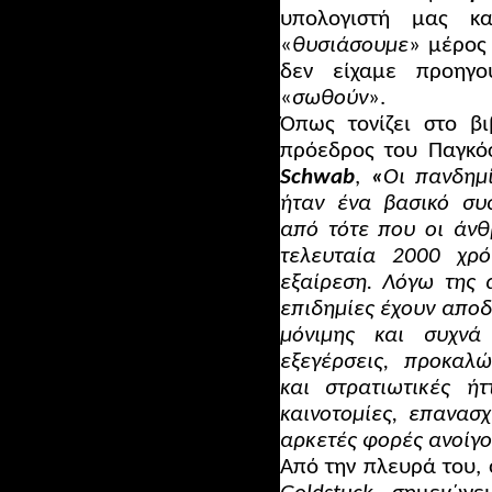
υπολογιστή μας κ
«
θυσιάσουμε
» μέρος 
δεν είχαμε προηγο
«
σωθούν
».
Όπως τονίζει στο β
πρόεδρος του Παγκό
Schwab
,
«
Οι πανδημ
ήταν ένα βασικό συσ
από τότε που οι άνθ
τελευταία 2000 χρ
εξαίρεση. Λόγω της 
επιδημίες έχουν αποδε
μόνιμης και συχνά
εξεγέρσεις, προκαλ
και στρατιωτικές ή
καινοτομίες, επανασ
αρκετές φορές ανοίγο
Από την πλευρά του,