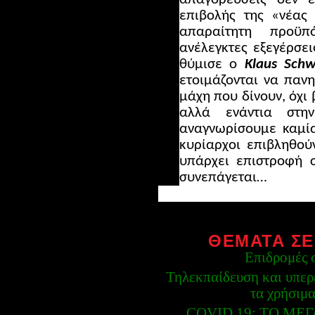
επιβολής της «νέας 
απαραίτητη προϋ
ανέλεγκτες εξεγέρσε
θύμισε ο
Klaus Sch
ετοιμάζονται να πανη
μάχη που δίνουν, όχι 
αλλά ενάντια στη
αναγνωρίσουμε καμία
κυρίαρχοι επιβληθού
υπάρχει επιστροφή σ
συνεπάγεται…
ΘΕΜΑΤΑ ΣΕ
Επιδρομές 
Τηλεκπαίδευση και υπερ
τα χρήσιμα
COVID 19: ΤΟ ΜΕ