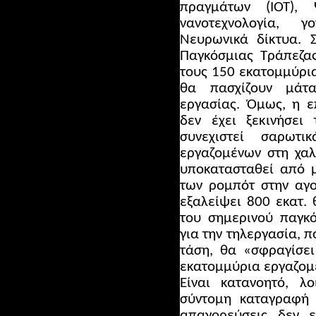
πραγμάτων (ΙΟΤ), 
νανοτεχνολογία, γο
Νευρωνικά δίκτυα. 
Παγκόσμιας Τράπεζα
τους 150 εκατομμύρι
θα πασχίζουν μάτ
εργασίας.
Όμως, η επ
δεν έχει ξεκινήσει
συνεχιστεί σαρω
εργαζομένων στη χαλ
υποκατασταθεί από μ
των ρομπότ στην αγο
εξαλείψει 800 εκατ. 
του σημερινού παγκό
για την τηλεργασία, π
τάση, θα «σφραγίσει
εκατομμύρια εργαζομ
Είναι κατανοητό, 
σύντομη καταγραφή κ
απαγορεύσεις δεν 