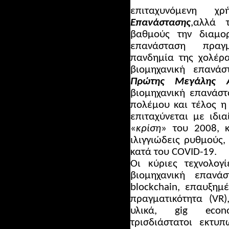
επιταχυνόμενη 
Επανάστασης
,αλλά 
βαθμούς την διαμο
επανάσταση πραγ
πανδημία της χολέρα
βιομηχανική επανά
Πρώτης Μεγάλης 
βιομηχανική επανάστ
πολέμου και τέλος η
επιταχύνεται με ιδι
«
κρίση
» του 2008, κ
ιλιγγιώδεις ρυθμούς,
κατά του COVID-19.
Οι κύριες τεχνολογ
βιομηχανική επανάσ
blockchain, επαυξημέ
πραγματικότητα (VR)
υλικά, gig econo
τρισδιάστατοι εκτυπ