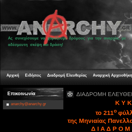
Ας συνεχίσουμε να χαράζουμε δρόμους για την αναρχία, με
αδέσμευτη σκέψη και δράση!
Αρχική
Ειδήσεις
Διαδρομή Ελευθερίας
Αναρχική Αρχειοθήκ
Επικοινωνία
ΔΙΑΔΡΟΜΗ ΕΛΕΥΘΕΡ
Κ Υ Κ
anarchy@anarchy.gr
ο
το 211
φύλλ
της Μηνιαίας Πανελλ
Δ Ι Α Δ Ρ Ο Μ