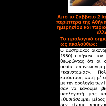
Από το Σάββατο 2 Ια
περίπτερα της Αθήνα
ημερησίου και περι
ελλ
Το
π
ρολογικό σημε
ως ακολούθως:
Ο αυστριακός οικον
1950) εισήγαγε τον
θεωρώντας ότι οι ο
ουσία επανεκκίνηση
«
καινοτομίας
». Πολ
κατάσταση αυτή μ’ 
με την ορολογία των Η
σαν να κάνουμε
βί
υπολογιστή μας κ
«
θυσιάσουμε
» μέρος 
δεν είχαμε προηγο