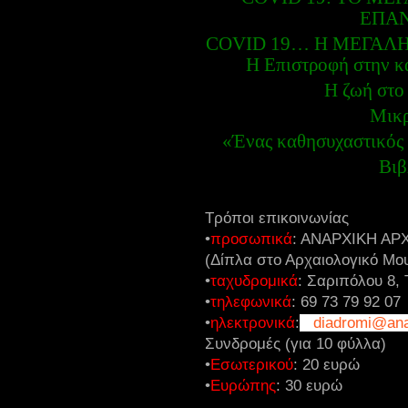
ΕΠΑ
COVID 19… Η ΜΕΓΑΛΗ
Η Επιστροφή στην κ
Η ζωή στο
Μικρ
«Ένας καθησυχαστικός 
Βιβ
Τρόποι επικοινωνίας
•
προσωπικά
: ΑΝΑΡΧΙΚΗ ΑΡ
(Δίπλα στο Αρχαιολογικό Μο
•
ταχυδρομικά
: Σαριπόλου 8, 
•
τηλεφωνικά
: 69 73 79 92 07
•
ηλεκτρονικά
:
diadromi@ana
Συνδρομές (για 10 φύλλα)
•
Εσωτερικού
: 20 ευρώ
•
Ευρώπης
:
30 ευρώ