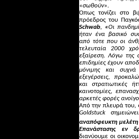
«
σωθούν
».
Όπως τονίζει στο β
πρόεδρος του Παγκό
Schwab
,
«
Οι πανδημ
ήταν ένα βασικό συσ
από τότε που οι άνθ
τελευταία 2000 χρ
εξαίρεση. Λόγω της 
επιδημίες έχουν αποδε
μόνιμης και συχνά
εξεγέρσεις, προκαλ
και στρατιωτικές ή
καινοτομίες, επανασ
αρκετές φορές ανοίγο
Από την πλευρά του,
Goldstuck
σημειώνει
αναπόφευκτη μελέτη 
Επανάστασης εν δρ
διανύουμε οι οικονομ