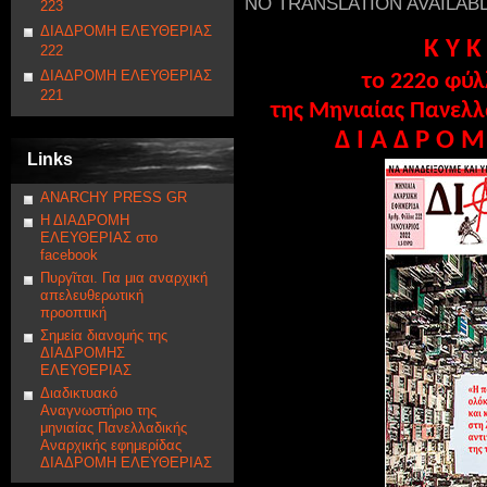
NO TRANSLATION AVAILAB
223
ΔΙΑΔΡΟΜΗ ΕΛΕΥΘΕΡΙΑΣ
Κ Υ Κ
222
ΔΙΑΔΡΟΜΗ ΕΛΕΥΘΕΡΙΑΣ
το 222ο
φύλ
221
της Μηνιαίας Πανελλ
Δ Ι Α Δ Ρ Ο Μ
Links
ANARCHY PRESS GR
Η ΔΙΑΔΡΟΜΗ
ΕΛΕΥΘΕΡΙΑΣ στο
facebook
Πυργῖται. Για μια αναρχική
απελευθερωτική
προοπτική
Σημεία διανομής της
ΔΙΑΔΡΟΜΗΣ
ΕΛΕΥΘΕΡΙΑΣ
Διαδικτυακό
Αναγνωστήριο της
μηνιαίας Πανελλαδικής
Αναρχικής εφημερίδας
ΔΙΑΔΡΟΜΗ ΕΛΕΥΘΕΡΙΑΣ