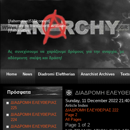
{jfalternative}515|content|
There are no translations available.
{/jfalternative}
Ας συνεχίσουμε να χαράζουμε δρόμους για την αναρχία, με
αδέσμευτη σκέψη και δράση!
Home
News
Diadromi Eleftherias
Anarchist Archives
Texts
Πρόσφατα
ΔΙΑΔΡΟΜΗ ΕΛΕΥΘΕΡ
Sunday, 11 December 2022 21:40
ΔΙΑΔΡΟΜΗ ΕΛΕΥΘΕΡΙΑΣ
Article Index
225
ΔΙΑΔΡΟΜΗ ΕΛΕΥΘΕΡΙΑΣ 222
ΔΙΑΔΡΟΜΗ ΕΛΕΥΘΕΡΙΑΣ
Page 2
All Pages
224
Page 1 of 2
ΔΙΑΔΡΟΜΗ ΕΛΕΥΘΕΡΙΑΣ