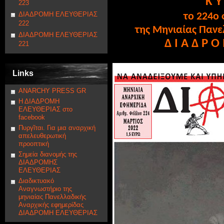
Κ Υ
223
ΔΙΑΔΡΟΜΗ ΕΛΕΥΘΕΡΙΑΣ
το 224ο
222
της Μηνιαίας Πανε
ΔΙΑΔΡΟΜΗ ΕΛΕΥΘΕΡΙΑΣ
Δ Ι Α Δ Ρ Ο
221
Links
ANARCHY PRESS GR
Η ΔΙΑΔΡΟΜΗ
ΕΛΕΥΘΕΡΙΑΣ στο
facebook
Πυργῖται. Για μια αναρχική
απελευθερωτική
προοπτική
Σημεία διανομής της
ΔΙΑΔΡΟΜΗΣ
ΕΛΕΥΘΕΡΙΑΣ
Διαδικτυακό
Αναγνωστήριο της
μηνιαίας Πανελλαδικής
Αναρχικής εφημερίδας
ΔΙΑΔΡΟΜΗ ΕΛΕΥΘΕΡΙΑΣ