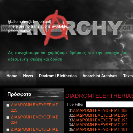
{jfalternative}515|content|
There are no translations available.
{/jfalternative}
Ας συνεχίσουμε να χαράζουμε δρόμους για την αναρχία, με
αδέσμευτη σκέψη και δράση!
Home
News
Diadromi Eleftherias
Anarchist Archives
Texts
Πρόσφατα
DIADROMI ELEFTHERIA
Title Filter
ΔΙΑΔΡΟΜΗ ΕΛΕΥΘΕΡΙΑΣ
225
31
ΔΙΑΔΡΟΜΗ ΕΛΕΥΘΕΡΙΑΣ 195
32
ΔΙΑΔΡΟΜΗ ΕΛΕΥΘΕΡΙΑΣ 194
ΔΙΑΔΡΟΜΗ ΕΛΕΥΘΕΡΙΑΣ
33
ΔΙΑΔΡΟΜΗ ΕΛΕΥΘΕΡΙΑΣ 193
224
34
ΔΙΑΔΡΟΜΗ ΕΛΕΥΘΕΡΙΑΣ 192
ΔΙΑΔΡΟΜΗ ΕΛΕΥΘΕΡΙΑΣ
35
ΔΙΑΔΡΟΜΗ ΕΛΕΥΘΕΡΙΑΣ 191