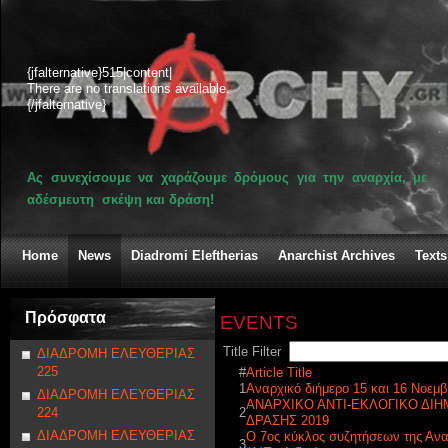
{jfalternative}515|content|
There are no translations available.
{/jfalternative}
Ας συνεχίσουμε να χαράζουμε δρόμους για την αναρχία, με
αδέσμευτη σκέψη και δράση!
Home
News
Diadromi Eleftherias
Anarchist Archives
Texts
Πρόσφατα
EVENTS
Title Filter
ΔΙΑΔΡΟΜΗ ΕΛΕΥΘΕΡΙΑΣ
225
#
Article Title
1
Αναρχικό διήμερο 15 και 16 Νοεμβ
ΔΙΑΔΡΟΜΗ ΕΛΕΥΘΕΡΙΑΣ
ΑΝΑΡΧΙΚΟ ΑΝΤΙ-ΕΚΛΟΓΙΚΟ ΔΙ
224
2
ΔΡΑΣΗΣ 2019
ΔΙΑΔΡΟΜΗ ΕΛΕΥΘΕΡΙΑΣ
Ο 7ος κύκλος συζητήσεων της Ανα
3