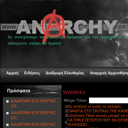
Ας συνεχίσουμε να χαράζουμε δρόμους για την αναρχία, με
αδέσμευτη σκέψη και δράση!
Αρχική
Ειδήσεις
Διαδρομή Ελευθερίας
Αναρχική Αρχειοθήκ
Πρόσφατα
Weblinks
Φίλτρο Τίτλου
ΔΙΑΔΡΟΜΗ ΕΛΕΥΘΕΡΙΑΣ
225
1
Θα αντέξετε κι αυτές τις εκλογές;
2
ΕΝΑΝΤΙΑ ΣΤΟ ΣΚΟΤΑΔΙ ΤΗΣ ΚΑΘ
ΔΙΑΔΡΟΜΗ ΕΛΕΥΘΕΡΙΑΣ
3
Επιτέλους! Πόσο κουτός μπορεί να ε
224
ΓΙΑ ΤΗΝ ΕΞΕΓΕΡΣΗ ΠΟΥ ΘΑ ΕΡΘΕΙ
4
ΔΙΑΔΡΟΜΗ ΕΛΕΥΘΕΡΙΑΣ
ΤΕΛΕΙΩΣΕΙ…