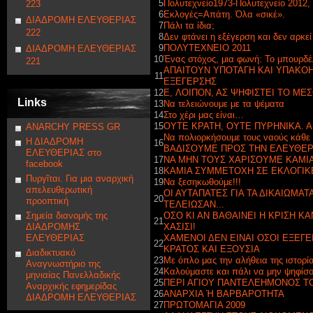
5
Πολυτεχνείο1973-Πολυτεχνείο 2012,
223
6
Εκλογές=Απάτη. Όλα «σικέ».
ΔΙΑΔΡΟΜΗ ΕΛΕΥΘΕΡΙΑΣ
7
Πάλι τα ίδια;
222
8
Δεν φτάνει η εξέγερση και δεν αρκεί 
9
ΠΟΛΥΤΕΧΝΕΙΟ 2011
ΔΙΑΔΡΟΜΗ ΕΛΕΥΘΕΡΙΑΣ
10
Ένας στόχος, μια φωνή: Το μπουρδέ
221
ΑΠΑΙΤΟΥΝ ΥΠΟΤΑΓΗ ΚΑΙ ΥΠΑΚΟΗ
11
ΕΞΕΓΕΡΣΗΣ
12
E, ΛΟΙΠΟΝ, ΑΣ ΨΗΦΙΣΤΕΙ ΤΟ Μ
Links
13
Να τελειώνουμε με τα ψέματα
14
Στο χέρι μας είναι…
15
ΟΥΤΕ ΚΡΑΤΗ, ΟΥΤΕ ΠΥΡΗΝΙΚΑ. Α
ANARCHY PRESS GR
Να πολιορκήσουμε τους ναούς κάθε 
Η ΔΙΑΔΡΟΜΗ
16
ΒΑΔΙΣΟΥΜΕ ΠΡΟΣ ΤΗΝ ΕΛΕΥΘΕΡ
ΕΛΕΥΘΕΡΙΑΣ στο
17
ΝΑ ΜΗΝ ΤΟΥΣ ΧΑΡΙΣΟΥΜΕ ΚΑΜΙ
facebook
18
ΚΑΜΙΑ ΣΥΜΜΕΤΟΧΗ ΣΕ ΕΚΛΟΓΙΚΕ
Πυργῖται. Για μια αναρχική
19
Να ξεσηκωθούμε!!!
απελευθερωτική
ΟΙ ΑΥΤΑΠΑΤΕΣ ΓΙΑ ΤΑ ΔΙΚΑΙΩΜΑ
20
προοπτική
ΤΕΛΕΙΩΣΑΝ...
Σημεία διανομής της
ΟΣΟ ΚΙ ΑΝ ΒΑΘΑΙΝΕΙ Η ΚΡΙΣΗ Κ
21
ΔΙΑΔΡΟΜΗΣ
ΧΑΣΙΣΙ!
ΕΛΕΥΘΕΡΙΑΣ
ΧΑΜΕΝΟΙ ΔΕΝ ΕΙΝΑΙ ΟΣΟΙ ΕΞΕΓΕ
22
ΚΡΑΤΟΣ ΚΑΙ ΕΞΟΥΣΙΑ
Διαδικτυακό
23
Με όπλο μας την αλήθεια της ιστορία
Αναγνωστήριο της
24
Καλούμαστε και πάλι να μην ψηφίσ
μηνιαίας Πανελλαδικής
25
ΠΕΡΙ ΑΓΙΟΥ ΠΑΝΤΕΛΕΗΜΟΝΟΣ ΤΟ
Αναρχικής εφημερίδας
26
ΑΝΑΡΧΙΑ Ή ΒΑΡΒΑΡΟΤΗΤΑ
ΔΙΑΔΡΟΜΗ ΕΛΕΥΘΕΡΙΑΣ
27
ΠΡΩΤΟΜΑΓΙΑ 2009