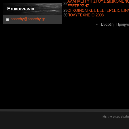
ΑΛΛΗΛΕΓΓΥΗ ΣΤΟΥΣ ΔΙΩΚΟΜΕΝΟ
28
ΕΞΕΓΕΡΣΗΣ
Επικοινωνία
29
ΟΙ ΚΟΙΝΩΝΙΚΕΣ ΕΞΕΓΕΡΣΕΙΣ ΕΙΝ
30
ΠΟΛΥΤΕΧΝΕΙΟ 2008
anarchy@anarchy.gr
«
Έναρξη
Προηγο
Με την υποστήριξη