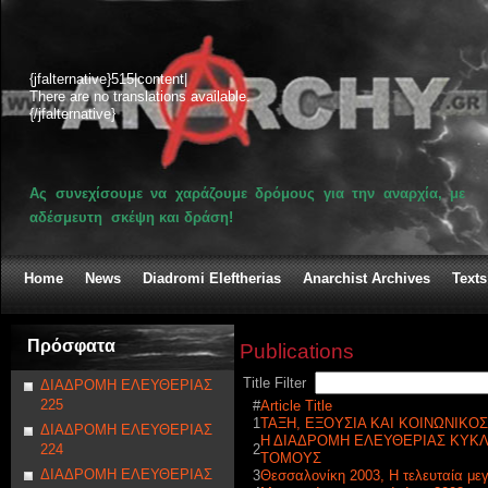
{jfalternative}515|content|
There are no translations available.
{/jfalternative}
Ας συνεχίσουμε να χαράζουμε δρόμους για την αναρχία, με
αδέσμευτη σκέψη και δράση!
Home
News
Diadromi Eleftherias
Anarchist Archives
Texts
Πρόσφατα
Publications
Title Filter
ΔΙΑΔΡΟΜΗ ΕΛΕΥΘΕΡΙΑΣ
225
#
Article Title
1
ΤΑΞΗ, ΕΞΟΥΣΙΑ ΚΑΙ ΚΟΙΝΩΝΙΚΟ
ΔΙΑΔΡΟΜΗ ΕΛΕΥΘΕΡΙΑΣ
Η ΔΙΑΔΡΟΜΗ ΕΛΕΥΘΕΡΙΑΣ ΚΥΚΛ
224
2
ΤΟΜΟΥΣ
ΔΙΑΔΡΟΜΗ ΕΛΕΥΘΕΡΙΑΣ
3
Θεσσαλονίκη 2003, Η τελευταία μ