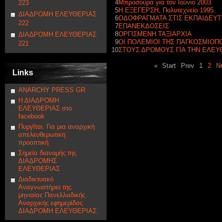
4
Μπροσούρα για τον Ιούνιο 2003
223
5
Η ΕΞΕΓΕΡΣΗ, Πολυτεχνείο 1995.
ΔΙΑΔΡΟΜΗ ΕΛΕΥΘΕΡΙΑΣ
6
ΟΔΟΦΡΑΓΜΑΤΑ ΣΤΙΣ ΕΚΠΑΙΔΕΥΤ
222
7
ΕΠΑΝΕΚΔΟΣΕΙΣ
8
ΟΡΓΙΣΜΕΝΗ ΤΑΞΙΑΡΧΙΑ
ΔΙΑΔΡΟΜΗ ΕΛΕΥΘΕΡΙΑΣ
9
ΟΙ ΠΟΛΕΜΙΟΙ ΤΗΣ ΠΑΓΚΟΣΜΙΟΠ
221
10
ΣΤΟΥΣ ΔΡΟΜΟΥΣ ΓΙΑ ΤΗΝ ΕΛΕΥ
«
Start
Prev
1
2
N
Links
ANARCHY PRESS GR
Η ΔΙΑΔΡΟΜΗ
ΕΛΕΥΘΕΡΙΑΣ στο
facebook
Πυργῖται. Για μια αναρχική
απελευθερωτική
προοπτική
Σημεία διανομής της
ΔΙΑΔΡΟΜΗΣ
ΕΛΕΥΘΕΡΙΑΣ
Διαδικτυακό
Αναγνωστήριο της
μηνιαίας Πανελλαδικής
Αναρχικής εφημερίδας
ΔΙΑΔΡΟΜΗ ΕΛΕΥΘΕΡΙΑΣ